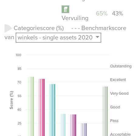
65%
43%
Vervuiling
Categoriescore (%) - - - Benchmarkscore
van
winkels - single assets 2020
100
Outstanding
85
Excellent
70
Score (%)
Very Good
55
Good
40
Pass
25
Acceptable