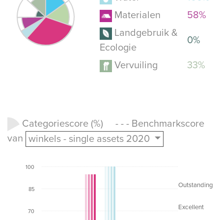
Materialen
58%
Landgebruik &
0%
Ecologie
Vervuiling
33%
Categoriescore (%) - - - Benchmarkscore
van
winkels - single assets 2020
100
Outstanding
85
Excellent
70