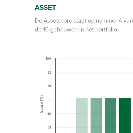
ASSET
De Assetscore staat op nummer 4 van
de 10 gebouwen in het portfolio.
100
85
70
Score (%)
55
40
25