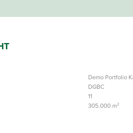
HT
Demo Portfolio K
DGBC
11
305.000 m²