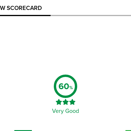
W SCORECARD
60
%
Very Good