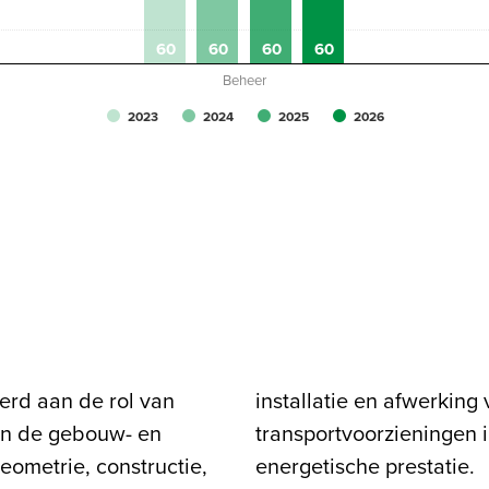
60
60
60
60
Beheer
2023
2024
2025
2026
eerd aan de rol van
 het gebouw, de
an de gebouw- en
et gebouw en de
eometrie, constructie,
energetische prestatie.