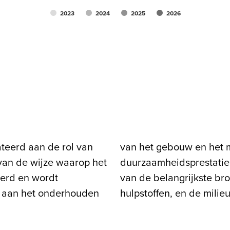
2023
2024
2025
2026
ateerd aan de rol van
nitoren van de
van de wijze waarop het
eelt ook de consumptie
erd en wordt
ter en andere
d aan het onderhouden
hulpstoffen, en de milie