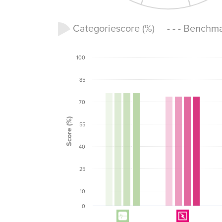
Categoriescore (%) - - - Benchm
100
85
70
Score (%)
55
40
25
10
0