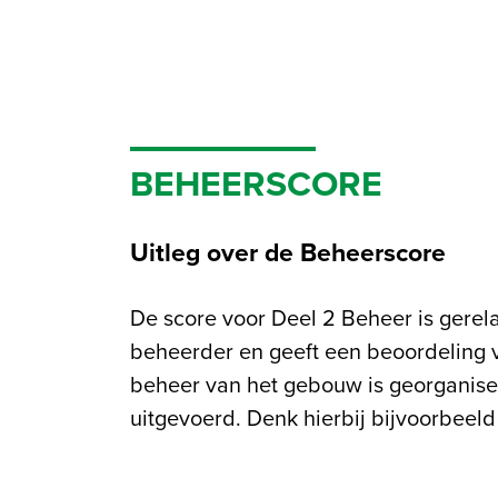
BEHEERSCORE
Uitleg over de Beheerscore
De score voor Deel 2 Beheer is gerel
van het gebouw en het mo
beheerder en geeft een beoordeling 
duurzaamheidsprestaties. Het beoord
beheer van het gebouw is georganise
van de belangrijkste bronnen, zoals wa
uitgevoerd. Denk hierbij bijvoorbeel