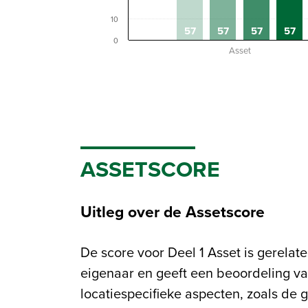
10
57
57
57
57
0
Asset
ASSETSCORE
Uitleg over de Assetscore
De score voor Deel 1 Asset is gerelat
installatie en afwerking van
eigenaar en geeft een beoordeling v
transportvoorzieningen in en om h
locatiespecifieke aspecten, zoals de g