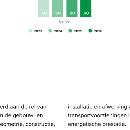
60
60
60
60
Beheer
2023
2024
2025
2026
eerd aan de rol van
 het gebouw, de
an de gebouw- en
et gebouw en de
eometrie, constructie,
energetische prestatie.