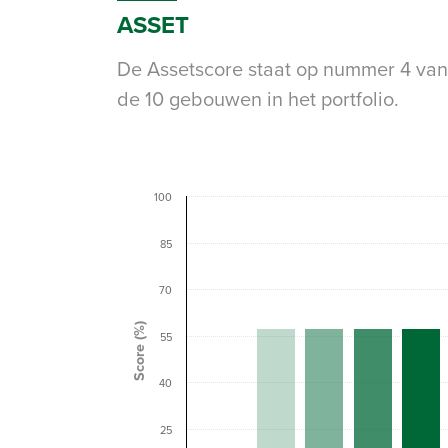
ASSET
De Assetscore staat op nummer 4 van
de 10 gebouwen in het portfolio.
100
85
70
Score (%)
55
40
25