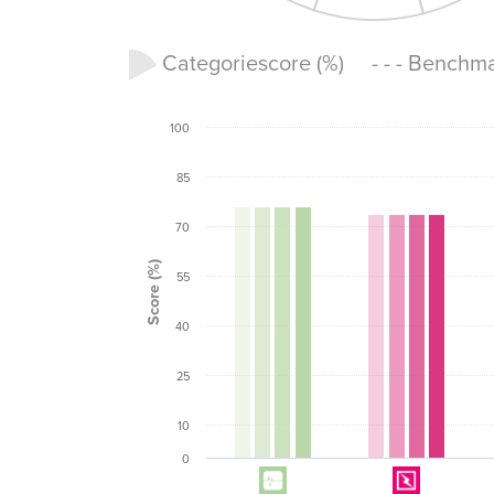
Categoriescore (%) - - - Benchm
100
85
70
Score (%)
55
40
25
10
0