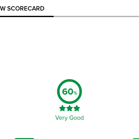
W SCORECARD
60
%
Very Good