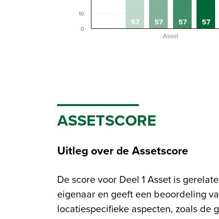
10
57
57
57
57
0
Asset
ASSETSCORE
Uitleg over de Assetscore
De score voor Deel 1 Asset is gerelat
installatie en afwerking van
eigenaar en geeft een beoordeling v
transportvoorzieningen in en om h
locatiespecifieke aspecten, zoals de g