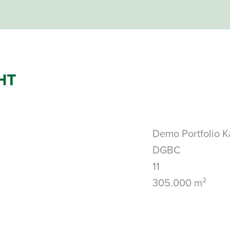
HT
Demo Portfolio K
DGBC
11
305.000 m²