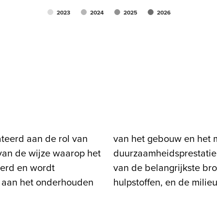
2023
2024
2025
2026
ateerd aan de rol van
nitoren van de
van de wijze waarop het
eelt ook de consumptie
erd en wordt
ter en andere
d aan het onderhouden
hulpstoffen, en de milie