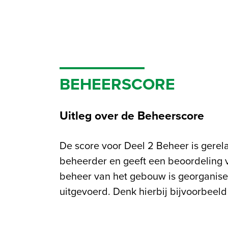
BEHEERSCORE
Uitleg over de Beheerscore
De score voor Deel 2 Beheer is gerel
van het gebouw en het mo
beheerder en geeft een beoordeling 
duurzaamheidsprestaties. Het beoord
beheer van het gebouw is georganise
van de belangrijkste bronnen, zoals wa
uitgevoerd. Denk hierbij bijvoorbeel