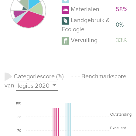
Materialen
58%
Landgebruik &
0%
Ecologie
Vervuiling
33%
Categoriescore (%) - - - Benchmarkscore
van
logies 2020
100
Outstanding
85
Excellent
70