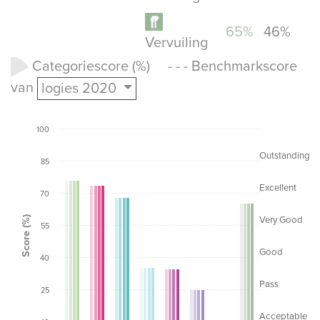
65%
46%
Vervuiling
Categoriescore (%) - - - Benchmarkscore
van
logies 2020
100
Outstanding
85
Excellent
70
Score (%)
Very Good
55
Good
40
Pass
25
Acceptable