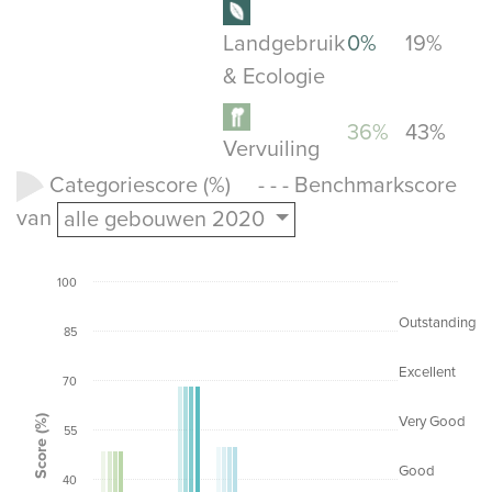
Landgebruik
0%
19%
& Ecologie
36%
43%
Vervuiling
Categoriescore (%) - - - Benchmarkscore
van
alle gebouwen 2020
100
Outstanding
85
Excellent
70
Score (%)
Very Good
55
Good
40