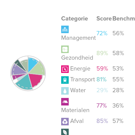
Categorie
Score
Benchm
72%
56%
Management
89%
58%
Gezondheid
Energie
59%
53%
Transport
81%
55%
Water
29%
28%
77%
36%
Materialen
Afval
85%
57%