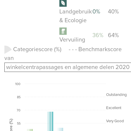
Landgebruik
0%
40%
& Ecologie
36%
64%
Vervuiling
Categoriescore (%) - - - Benchmarkscore
van
winkelcentrapassages en algemene delen 2020
100
Outstanding
85
Excellent
70
Score (%)
Very Good
55