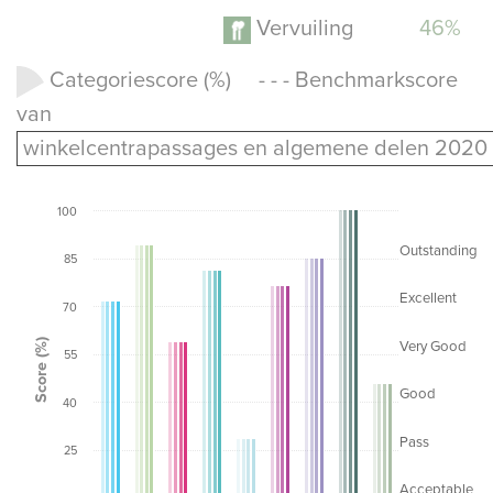
Vervuiling
46%
Categoriescore (%) - - - Benchmarkscore
van
winkelcentrapassages en algemene delen 2020
100
Outstanding
85
Excellent
70
Score (%)
Very Good
55
Good
40
Pass
25
Acceptable