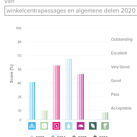
van
winkelcentrapassages en algemene delen 2020
100
Outstanding
85
Excellent
70
Score (%)
Very Good
55
Good
40
Pass
25
Acceptable
10
0