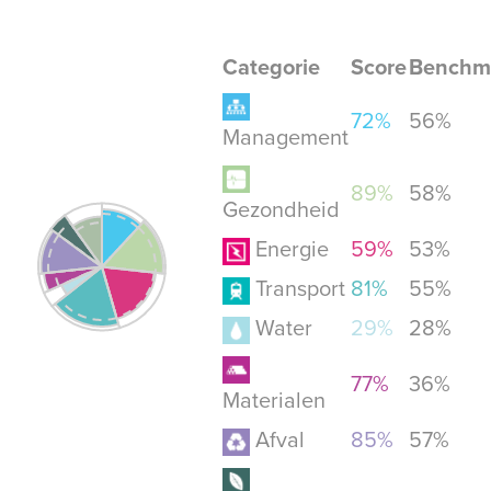
Categorie
Score
Benchm
72%
56%
Management
89%
58%
Gezondheid
Energie
59%
53%
Transport
81%
55%
Water
29%
28%
77%
36%
Materialen
Afval
85%
57%