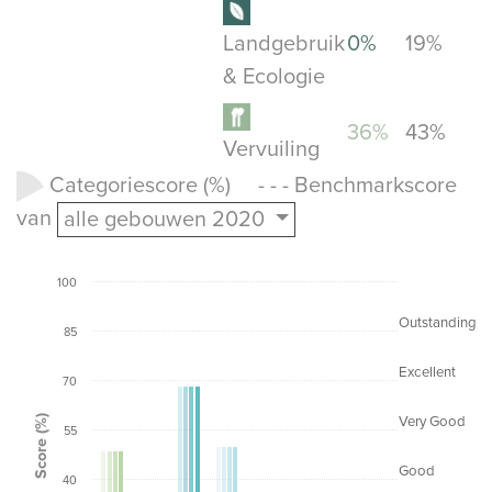
Landgebruik
0%
19%
& Ecologie
36%
43%
Vervuiling
Categoriescore (%) - - - Benchmarkscore
van
alle gebouwen 2020
100
Outstanding
85
Excellent
70
Score (%)
Very Good
55
Good
40