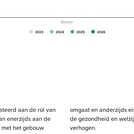
0
0
0
0
Beheer
2023
2024
2025
2026
ateerd aan de rol van
uurdersorganisatie om
an enerzijds aan de
bouwgebruikers te
r met het gebouw
verhogen.