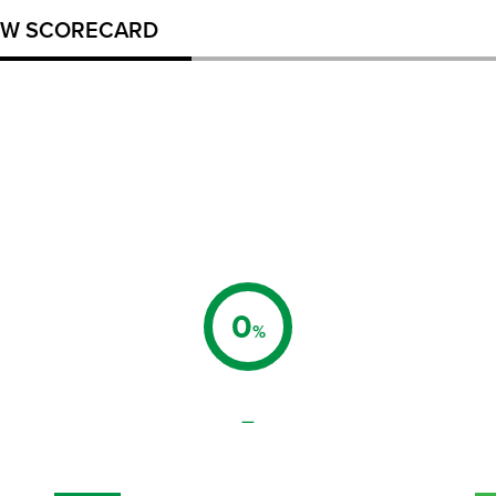
W SCORECARD
0
%
–