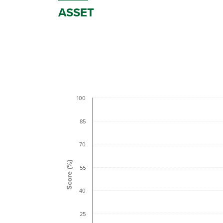
ASSET
100
85
70
Score (%)
55
40
25