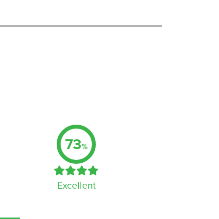
73
%
Excellent