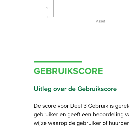
10
0
0
0
0
0
Asset
GEBRUIKSCORE
Uitleg over de Gebruikscore
De score voor Deel 3 Gebruik is gerel
omgaat en anderzijds eisen aan de h
gebruiker en geeft een beoordeling v
de gezondheid en welzijn van ge
wijze waarop de gebruiker of huurde