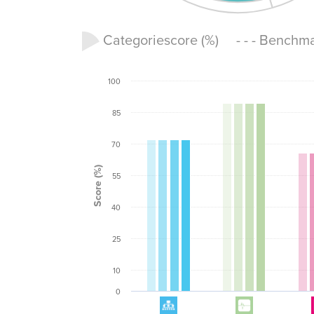
Categoriescore (%) - - - Benchm
100
85
70
Score (%)
55
40
25
10
0