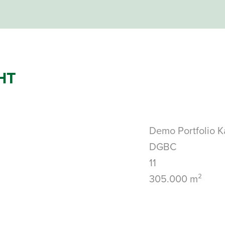
HT
Demo Portfolio K
DGBC
11
305.000 m²