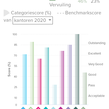
46%
23%
Vervuiling
Categoriescore (%) - - - Benchmarkscore
van
kantoren 2020
100
Outstanding
85
Excellent
70
Score (%)
Very Good
55
Good
40
Pass
25
Acceptable
10
0