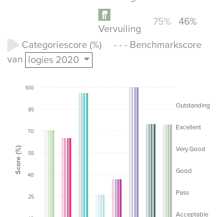
75%
46%
Vervuiling
Categoriescore (%) - - - Benchmarkscore
van
logies 2020
100
Outstanding
85
Excellent
70
Score (%)
Very Good
55
Good
40
Pass
25
Acceptable