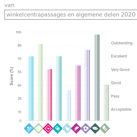
van
winkelcentrapassages en algemene delen 2020
100
Outstanding
85
Excellent
70
Score (%)
Very Good
55
Good
40
Pass
25
Acceptable
10
0