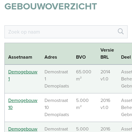
GEBOUWOVERZICHT
Versie
Assetnaam
Adres
BVO
BRL
Deel
Demogebouw
Demostraat
65.000
2014
Asse
1
1
m²
v1.0
Behe
Demoplaats
Gebr
Demogebouw
Demostraat
5.000
2016
Asse
10
10
m²
v1.0
Behe
Demoplaats
Gebr
Demogebouw
Demostraat
5.000
2016
Asse