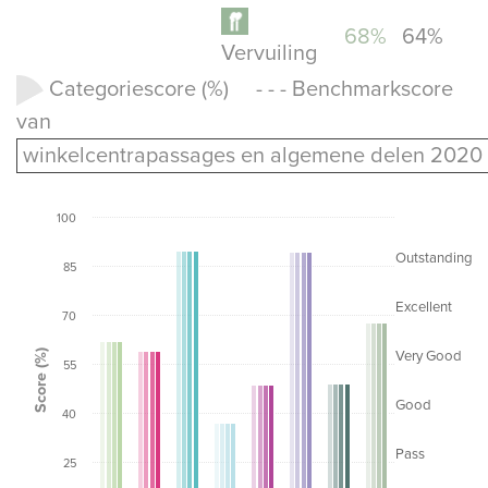
68%
64%
Vervuiling
Categoriescore (%) - - - Benchmarkscore
van
winkelcentrapassages en algemene delen 2020
100
Outstanding
85
Excellent
70
Score (%)
Very Good
55
Good
40
Pass
25